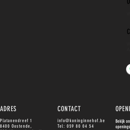
O
W
C
W
A
ADRES
CONTACT
OPEN
Platanendreef 1
info@koninginnehof.be
Bekijk o
8400 Oostende,
Tel: 059 80 04 54
openings