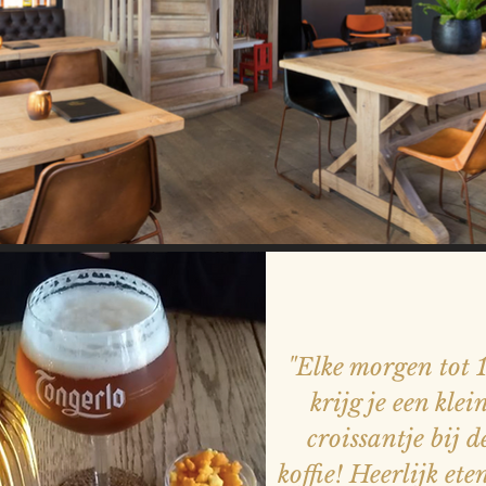
"Elke morgen tot 
krijg je een klei
croissantje bij d
koffie! Heerlijk ete