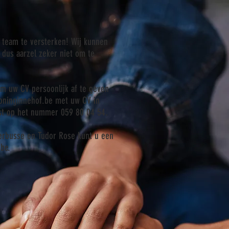
 team te versterken! Wij kunnen
 dus aarzel zeker niet om te
m uw CV persoonlijk af te geven
oninginnehof.be
met uw CV in
ust op het nummer 059 80 04 54.
perbusse en Tudor Rose kunt u een
.be
.