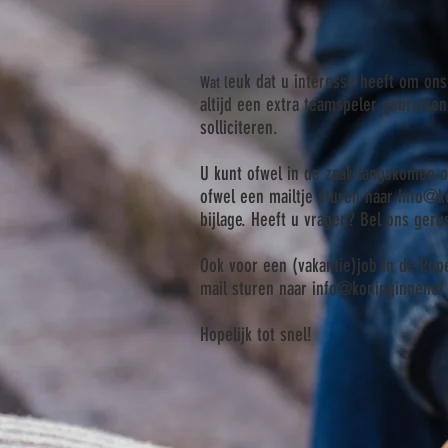
euk dat u interesse heeft om ons
Wat l
altijd een extra teamspeler gebruiken
solliciteren.
U kunt ofwel in de zaak langskomen o
ofwel een mailtje sturen naar
info@k
bijlage. Heeft u vragen? Bel ons ger
Ook voor een (vakantie)job in de Pe
mail sturen naar
info@koninginnehof
Hopelijk tot snel!