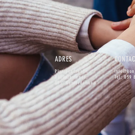
ADRES
CONTA
Platanendreef 1
info@kon
8400 Oostende,
Tel: 059 
GPS:'Konterdamkaai'