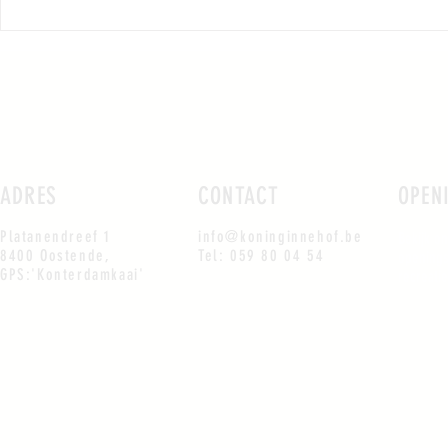
ADRES
CONTACT
OPEN
Platanendreef 1
info@koninginnehof.be
Bekijk o
8400 Oostende,
Tel: 059 80 04 54
openings
GPS:'Konterdamkaai'
recreati