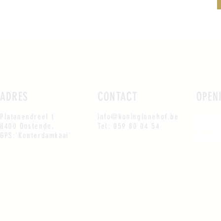
ADRES
CONTACT
OPEN
Platanendreef 1
info@koninginnehof.be
Bekijk o
8400 Oostende,
Tel: 059 80 04 54
openings
GPS:'Konterdamkaai'
recreati